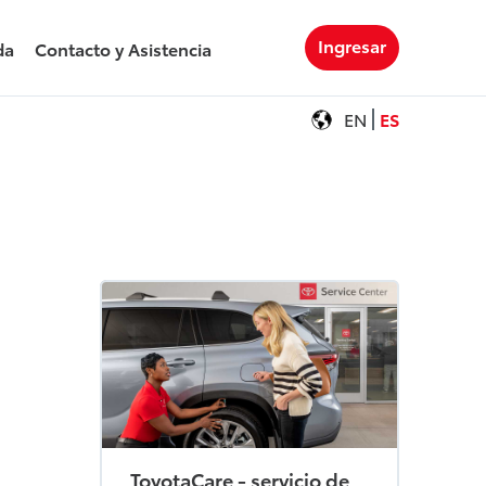
Ingresar
da
Contacto y Asistencia
EN
ES
ToyotaCare - servicio de