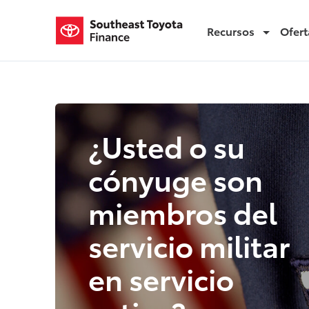
Recursos
Ofert
SCRA
SCRA
¿Usted o su
cónyuge son
miembros del
servicio militar
en servicio