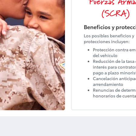
Fuerzas Arma
(SCRA)
Beneficios y protec
Los posibles beneficios y
protecciones incluyen:
Protección contra e
del vehículo
Reducción de la tasa
interés para contrato
pago a plazo minoris
Cancelación anticipa
arrendamiento
Renuncias de deter
honorarios de cuent