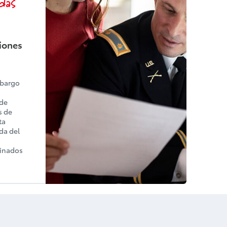
das
ciones
mbargo
 de
s de
ta
da del
minados
a