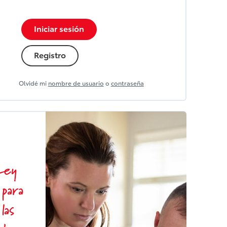
Iniciar sesión
Registro
Olvidé mi
nombre de usuario
o
contraseña
 Ley
 para
las