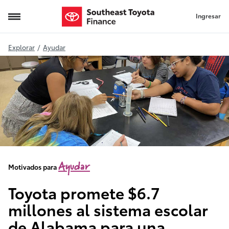
Ingresar
Explorar
/
Ayudar
Ayudar
Motivados para
Toyota promete $6.7
millones al sistema escolar
de Alabama para una