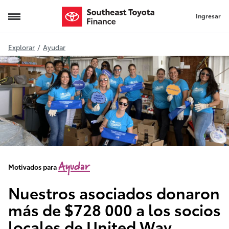
Ingresar
United Way
Explorar
/
Ayudar
Ayudar
Motivados para
Nuestros asociados donaron
más de $728 000 a los socios
locales de United Way