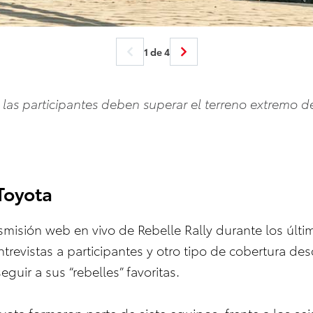
1 de 4
las participantes deben superar el terreno extremo de
 Toyota
smisión web en vivo de Rebelle Rally durante los últi
trevistas a participantes y otro tipo de cobertura des
guir a sus “rebelles” favoritas.
ota formaron parte de siete equipos, frente a los se