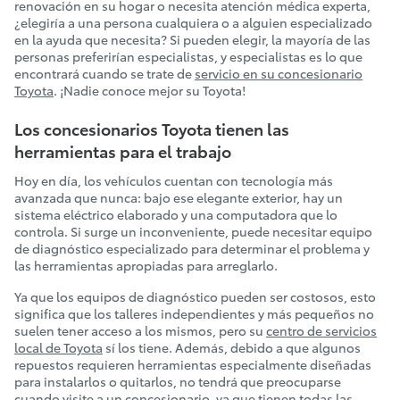
renovación en su hogar o necesita atención médica experta,
¿elegiría a una persona cualquiera o a alguien especializado
en la ayuda que necesita? Si pueden elegir, la mayoría de las
personas preferirían especialistas, y especialistas es lo que
encontrará cuando se trate de
servicio en su concesionario
Toyota
. ¡Nadie conoce mejor su Toyota!
Los concesionarios Toyota tienen las
herramientas para el trabajo
Hoy en día, los vehículos cuentan con tecnología más
avanzada que nunca: bajo ese elegante exterior, hay un
sistema eléctrico elaborado y una computadora que lo
controla. Si surge un inconveniente, puede necesitar equipo
de diagnóstico especializado para determinar el problema y
las herramientas apropiadas para arreglarlo.
Ya que los equipos de diagnóstico pueden ser costosos, esto
significa que los talleres independientes y más pequeños no
suelen tener acceso a los mismos, pero su
centro de servicios
local de Toyota
sí los tiene. Además, debido a que algunos
repuestos requieren herramientas especialmente diseñadas
para instalarlos o quitarlos, no tendrá que preocuparse
cuando visite a un concesionario, ya que tienen todas las