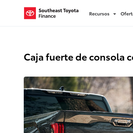
Recursos
Ofert
Caja fuerte de consola central de Tundra
Caja fuerte de consola c