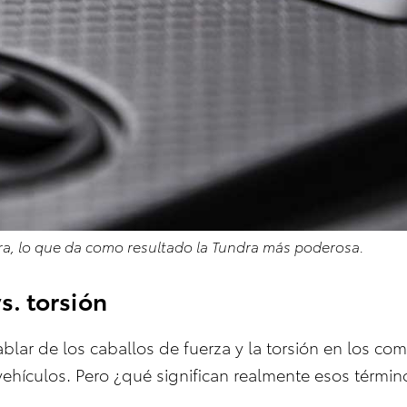
dra, lo que da como resultado la Tundra más poderosa.
s. torsión
lar de los caballos de fuerza y la torsión en los com
 vehículos. Pero ¿qué significan realmente esos términ