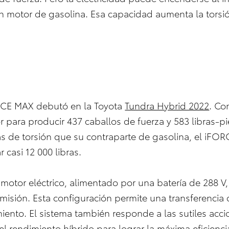
 motor de gasolina. Esa capacidad aumenta la torsión,
RCE MAX debutó en la Toyota
Tundra Hybrid 2022
. Co
para producir 437 caballos de fuerza y 583 libras-pie
s de torsión que su contraparte de gasolina, el iFOR
casi 12 000 libras.
l motor eléctrico, alimentado por una batería de 288 
nsmisión. Esta configuración permite una transferencia
miento. El sistema también responde a las sutiles acci
el rendimiento híbrido para lograr la máxima eficienci