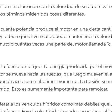
orsión se relacionan con la velocidad de su automóvil
 los términos miden dos cosas diferentes.
 cuánta potencia produce el motor en una cierta cant
y lo bien que el vehículo puede mantener esa velocid
nuto o cuántas veces una parte del motor llamada “ci
 la fuerza de torque. La energía producida por el mov
or se mueve hacia las ruedas, que luego mueven el au
puede acelerar en el primer momento. La torsión se mi
orrido. Esto es sumamente importante para remolcar.
erar a los vehículos híbridos como más débiles que l
e fuerza. Pero la electricidad puede encenderse al ins