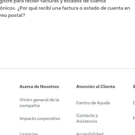
gistré para recibir facturas y estados de cuenta
rónicos. ¿Por qué recibí una factura o estado de cuenta en
rreo postal?
Acerca de Nosotros
Atención al Cliente
S
Visión general de la
Centro de Ayuda
D
compañía
Contacto y
Impacto corporativo
Asistencia
Licencias
Accesibilidad