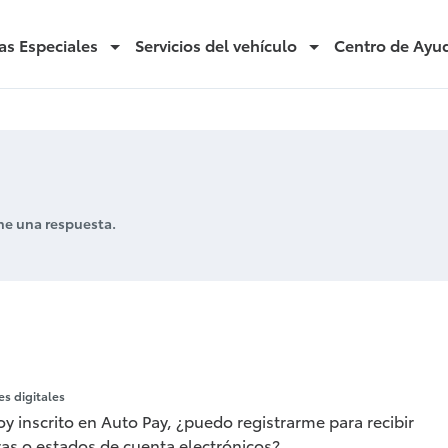
as Especiales
Servicios del vehículo
Centro de Ayu
ne una respuesta.
gitales
s digitales
toy inscrito en Auto Pay, ¿puedo registrarme para recibir
ras o estados de cuenta electrónicos?