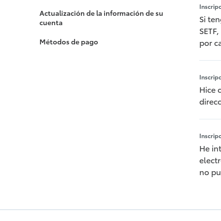
Inscrip
Actualización de la información de su
Si te
cuenta
SETF,
Métodos de pago
por c
Inscrip
Hice 
direc
Inscrip
He in
elect
no pu