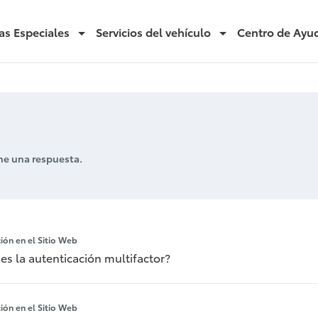
as Especiales
Servicios del vehículo
Centro de Ayu
ne una respuesta.
en el Sitio Web
ción en el Sitio Web
es la autenticación multifactor?
ción en el Sitio Web