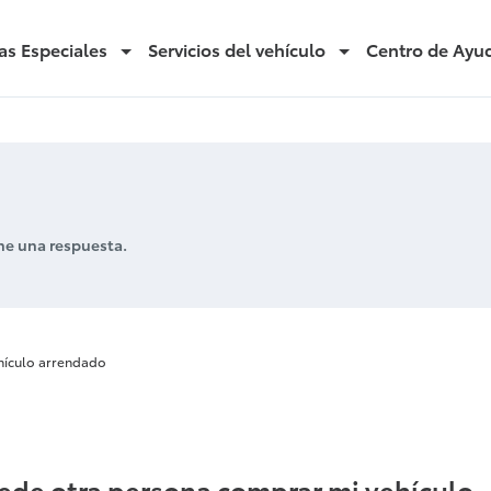
as Especiales
Servicios del vehículo
Centro de Ayu
ne una respuesta.
vehículo arre
hículo arrendado
ede otra persona comprar mi vehículo