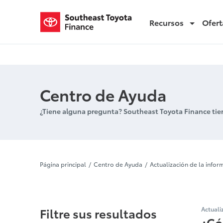
Recursos
Ofert
Cambio de dirección o número de teléfono
Centro de Ayuda
¿Tiene alguna pregunta? Southeast Toyota Finance tie
Cambio de d
Página principal
Centro de Ayuda
Actualización de la infor
Filtre sus resultados
Actuali
¿Có