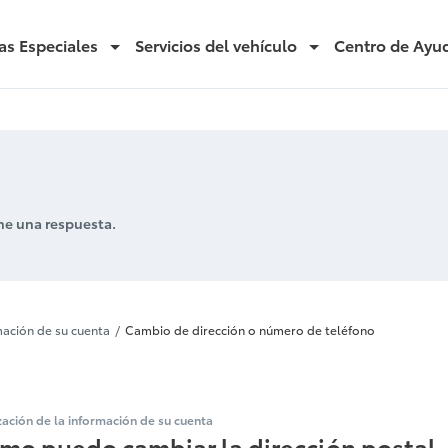
as Especiales
Servicios del vehículo
Centro de Ayu
ne una respuesta.
irección o núm
mación de su cuenta
Cambio de dirección o número de teléfono
zación de la información de su cuenta
mo puedo cambiar la dirección postal