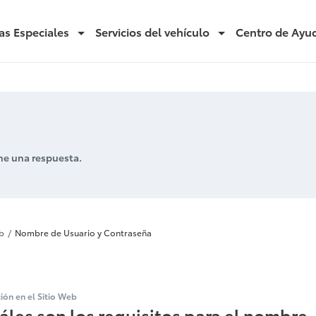
as Especiales
Servicios del vehículo
Centro de Ayu
ne una respuesta.
Usuario y Cont
eb
Nombre de Usuario y Contraseña
ción en el Sitio Web
áles son los requisitos para el nombre