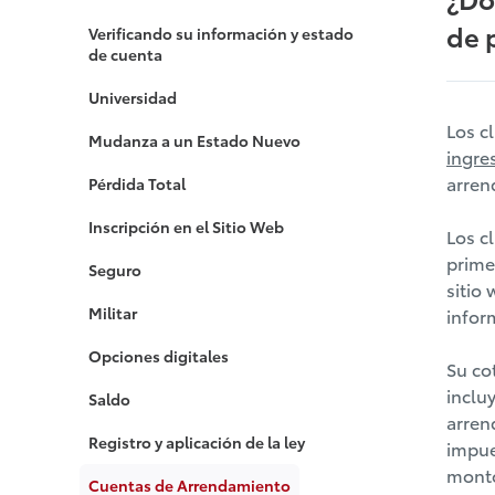
de 
Verificando su información y estado
de cuenta
Universidad
Los c
Mudanza a un Estado Nuevo
ingre
arren
Pérdida Total
Inscripción en el Sitio Web
Los c
prim
Seguro
sitio
Militar
infor
Opciones digitales
Su co
inclu
Saldo
arren
Registro y aplicación de la ley
impue
monto
Cuentas de Arrendamiento