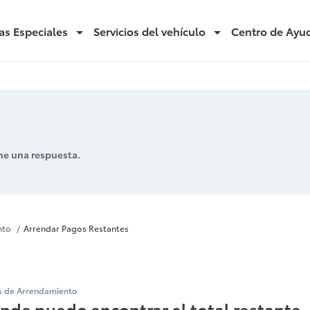
as Especiales
Servicios del vehículo
Centro de Ayu
ne una respuesta.
gos Restantes
nto
Arrendar Pagos Restantes
s de Arrendamiento
nde puedo encontrar el total restante