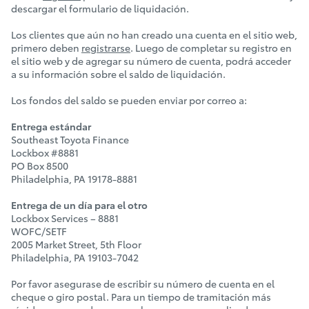
descargar el formulario de liquidación.
Los clientes que aún no han creado una cuenta en el sitio web,
primero deben
registrarse
. Luego de completar su registro en
el sitio web y de agregar su número de cuenta, podrá acceder
a su información sobre el saldo de liquidación.
Los fondos del saldo se pueden enviar por correo a:
Entrega estándar
Southeast Toyota Finance
Lockbox #8881
PO Box 8500
Philadelphia, PA 19178-8881
Entrega de un día para el otro
Lockbox Services – 8881
WOFC/SETF
2005 Market Street, 5th Floor
Philadelphia, PA 19103-7042
Por favor asegurase de escribir su número de cuenta en el
cheque o giro postal. Para un tiempo de tramitación más